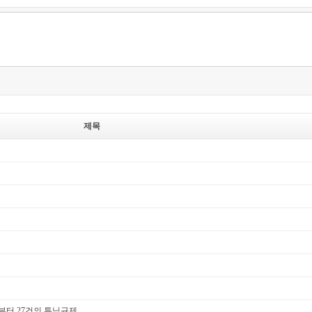
제목
터 27건의 튜닝규제 ..